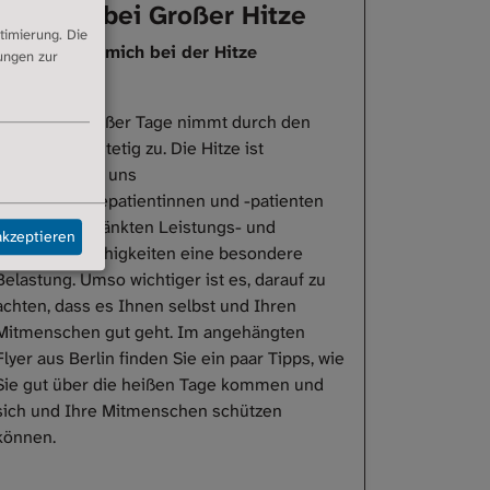
Umgang bei Großer Hitze
timierung. Die
Wie kann ich mich bei der Hitze
dungen zur
schützen?
Die Anzahl heißer Tage nimmt durch den
Klimawandel stetig zu. Die Hitze ist
besonders für uns
Lungenfibrosepatientinnen und -patienten
mit eingeschränkten Leistungs- und
akzeptieren
Anpassungsfähigkeiten eine besondere
Belastung. Umso wichtiger ist es, darauf zu
achten, dass es Ihnen selbst und Ihren
Mitmenschen gut geht. Im angehängten
Flyer aus Berlin finden Sie ein paar Tipps, wie
Sie gut über die heißen Tage kommen und
sich und Ihre Mitmenschen schützen
können.