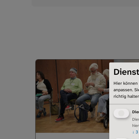
Dienst
Hier können 
anpassen. Si
richtig halte
Die
Die
hie
↓
3