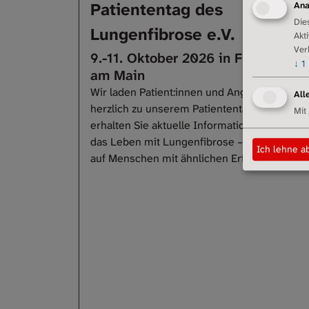
Patiententag des
Ana
Die
Lungenfibrose e.V.
Akt
Ver
9.-11. Oktober 2026 in Frankfurt
↓
1
am Main
Wir laden Patient:innen und Angehörige
All
herzlich zu unserem Patiententag ein. Hier
Mit
erhalten Sie aktuelle Informationen rund um
das Leben mit Lungenfibrose – und treffen
Ich lehne a
auf Menschen mit ähnlichen Erfahrungen.