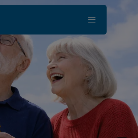
Lungenfibrose
Erkrankung
Leben mit Lungenfibrose
Regionalgruppen
Verein
Services
Intern