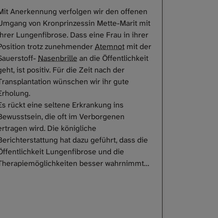
Mit Anerkennung verfolgen wir den offenen
Umgang von Kronprinzessin Mette-Marit mit
ihrer Lungenfibrose. Dass eine Frau in ihrer
Position trotz zunehmender
Atemnot
mit der
Sauerstoff-
Nasenbrille
an die Öffentlichkeit
geht, ist positiv. Für die Zeit nach der
Transplantation wünschen wir ihr gute
Erholung.
Es rückt eine seltene Erkrankung ins
Bewusstsein, die oft im Verborgenen
ertragen wird. Die königliche
Berichterstattung hat dazu geführt, dass die
Öffentlichkeit Lungenfibrose und die
Therapiemöglichkeiten besser wahrnimmt…