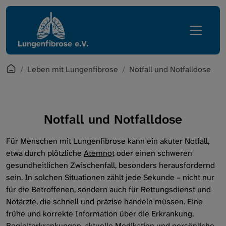
Direkt zur Hauptnavigation springen
Direkt zum Inhalt springen
Lungenfibrose
Leben mit Lungenfibrose
Erkrankung
Übersicht
Leben mit Lungenfibrose
Selbstfürsorge
Startpage
Leben mit Lungenfibrose
Notfall und Notfalldose
Regionalgruppen
Sauerstoff und Technik
Verein
Inhalationen und Hilfsmittel
Notfall und Notfalldose
Services
Arzt-Patienten-Beziehung
Für Menschen mit Lungenfibrose kann ein akuter Notfall,
etwa durch plötzliche
Atemnot
oder einen schweren
Intern
Angehörige
gesundheitlichen Zwischenfall, besonders herausfordernd
sein. In solchen Situationen zählt jede Sekunde – nicht nur
Schlafapnoen
für die Betroffenen, sondern auch für Rettungsdienst und
Notärzte, die schnell und präzise handeln müssen. Eine
frühe und korrekte Information über die Erkrankung,
Ernährung
Begleiterkrankungen, aktuelle Medikation und persönliche