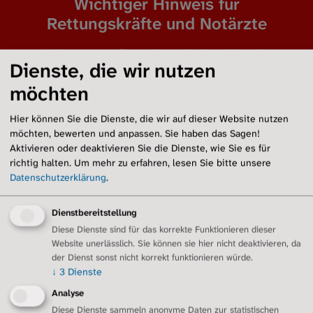
Wichtiger Hinweis für
Rettungskräfte und Notärzte
Bei einer Lungenfibrose besteht das Risiko einer
Dienste, die wir nutzen
Exazerbation
. Lungenschonende
Narkoseverfahren und nicht-invasive O2-Zufuhr
möchten
sollten bevorzugt werden. Hohe Spitzendrücke
Hier können Sie die Dienste, die wir auf dieser Website nutzen
sollten vermieden werden.
möchten, bewerten und anpassen. Sie haben das Sagen!
Aktivieren oder deaktivieren Sie die Dienste, wie Sie es für
richtig halten.
Um mehr zu erfahren, lesen Sie bitte unsere
Datenschutzerklärung
.
Dienstbereitstellung
Diese Dienste sind für das korrekte Funktionieren dieser
Website unerlässlich. Sie können sie hier nicht deaktivieren, da
der Dienst sonst nicht korrekt funktionieren würde.
↓
3
Dienste
Weitere Tipps
Analyse
Diese Dienste sammeln anonyme Daten zur statistischen