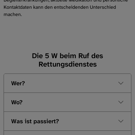
Kontaktdaten kann den entscheidenden Unterschied
Sport
machen.
Notfall und Notfalldose
Sozialleistungen
Palliativversorgung
Die 5 W beim Ruf des
Rettungsdienstes
Wer?
Wo?
Was ist passiert?