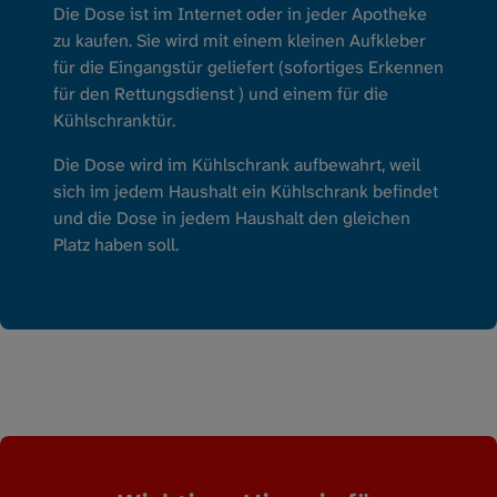
Die Dose ist im Internet oder in jeder Apotheke
zu kaufen. Sie wird mit einem kleinen Aufkleber
für die Eingangstür geliefert (sofortiges Erkennen
für den Rettungsdienst ) und einem für die
Kühlschranktür.
Die Dose wird im Kühlschrank aufbewahrt, weil
sich im jedem Haushalt ein Kühlschrank befindet
und die Dose in jedem Haushalt den gleichen
Platz haben soll.