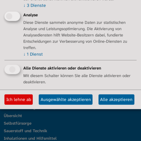
↓
3
Dienste
Analyse
Diese Dienste sammeln anonyme Daten zur statistischen
Erkrankung
Analyse und Leistungsoptimierung. Die Aktivierung von
Patientenreise
Analysediensten hilft Website-Besitzern dabei, fundierte
Was ist Lungenfibrose?
Entscheidungen zur Verbesserung von Online-Diensten zu
Plötzlich Lungenfibrose - Was nun?
treffen.
↓
1
Dienst
Diagnose
Symptome
Alle Dienste aktivieren oder deaktivieren
Prognose
Mit diesem Schalter können Sie alle Dienste aktivieren oder
Behandlungsmöglichkeiten
deaktivieren.
Kliniken
Rehabilitation
Ich lehne ab
Ausgewählte akzeptieren
Alle akzeptieren
Prävention/Impfung
Leben mit Lungenfibrose
Übersicht
Selbstfürsorge
Sauerstoff und Technik
Inhalationen und Hilfsmittel