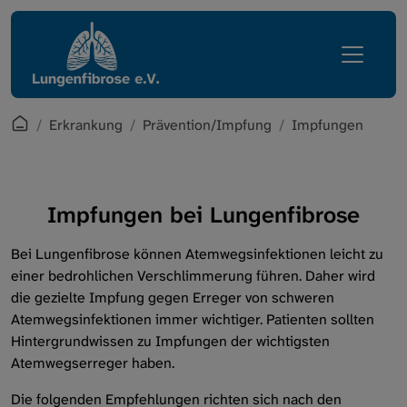
Direkt zur Hauptnavigation springen
Direkt zum Inhalt springen
Lungenfibrose
Erkrankung
Prävention/Impfung
Erkrankung
Patientenreise
Impfungen
Leben mit Lungenfibrose
Was ist Lungenfibrose?
Startpage
Erkrankung
Prävention/Impfung
Impfungen
Regionalgruppen
Plötzlich Lungenfibrose - Was nun?
Verein
Diagnose
Impfungen bei Lungenfibrose
Services
Symptome
Bei Lungenfibrose können Atemwegsinfektionen leicht zu
einer bedrohlichen Verschlimmerung führen. Daher wird
Intern
Prognose
die gezielte Impfung gegen Erreger von schweren
Atemwegsinfektionen immer wichtiger. Patienten sollten
Behandlungsmöglichkeiten
Hintergrundwissen zu Impfungen der wichtigsten
Atemwegserreger haben.
Kliniken
Die folgenden Empfehlungen richten sich nach den