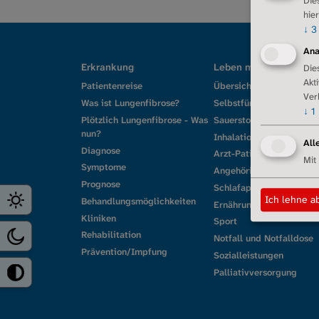
Die
hie
↓
3
Ana
Erkrankung
Leben mit Lungenfibro
Die
Akt
Patientenreise
Übersicht
Ver
Was ist Lungenfibrose?
Selbstfürsorge
↓
1
Plötzlich Lungenfibrose - Was
Sauerstoff und Technik
nun?
Inhalationen und Hilfsmi
All
Diagnose
Arzt-Patienten-Beziehun
Mit
Symptome
Angehörige
Prognose
Schlafapnoen
Ich lehne a
Behandlungsmöglichkeiten
Ernährung
Kliniken
Sport
Rehabilitation
Notfall und Notfalldose
Prävention/Impfung
Sozialleistungen
Palliativversorgung