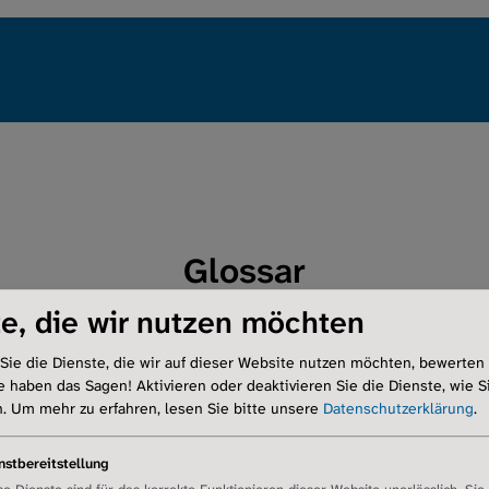
Erkrankung
Leben mit Lun
Regionalgrup
Verein
Glossar
Services
e, die wir nutzen möchten
Intern
Sie die Dienste, die wir auf dieser Website nutzen möchten, bewerten
e haben das Sagen! Aktivieren oder deaktivieren Sie die Dienste, wie Si
ratorischen Symptome oder Zunahme des Schweregrads der Erkr
n.
Um mehr zu erfahren, lesen Sie bitte unsere
Datenschutzerklärung
.
nstbereitstellung