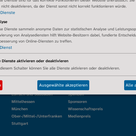
se Dienste sind für das korrekte Funktionieren dieser Website unerlässlich. Sie
r nicht deaktivieren, da der Dienst sonst nicht korrekt funktionieren würde.
Dienste
lyse
se
Regionalgruppen
Verein
Servi
se Dienste sammeln anonyme Daten zur statistischen Analyse und Leistungsop
ivierung von Analysediensten hilft Website-Besitzern dabei, fundierte Entschei
Übersicht
Geschäftsstelle
Media
besserung von Online-Diensten zu treffen.
Berlin/Brandenburg
Team
Englis
Dienst
Dresden
Wissenschaftlicher Beirat
Zugan
ttel
Erftstadt/Euskirchen
Mitglied werden
Glossa
e Dienste aktivieren oder deaktivieren
g
Essen/Duisburg
Leitbild
 diesem Schalter können Sie alle Dienste aktivieren oder deaktivieren.
Gütersloh/Ostwestfalen
Satzung
Kassel
Transparenzerklärung
b
Ausgewählte akzeptieren
Alle 
Köln
Kooperationen
Lörrach und Südbaden
Spenden
Mittelhessen
Sponsoren
München
Wissenschaftspreis
Ober-/Mittel-/Unterfranken
Medienpreis
Stuttgart