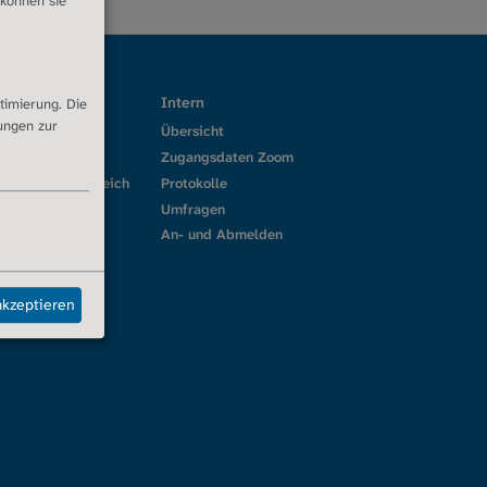
 können sie
ces
Intern
timierung. Die
dungen zur
thek
Übersicht
h Corner
Zugangsdaten Zoom
g Mitgliederbereich
Protokolle
r
Umfragen
An- und Abmelden
akzeptieren