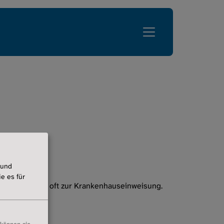
Lungenfibrose
Services
Mediathek
genfibrose
English Corner
pen
Zugang Mitgliederbereich
Glossar
 und
e es für
ankung. Führt oft zur Krankenhauseinweisung.