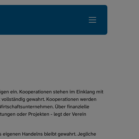
Lungenfibrose
Verein
Geschäftsstelle
genfibrose
Team
pen
Wissenschaftlicher Beirat
Mitglied werden
Leitbild
igen ein. Kooperationen stehen im Einklang mit
t vollständig gewahrt. Kooperationen werden
Satzung
 Wirtschaftsunternehmen. Über finanzielle
ngen oder Projekten - legt der Verein
Transparenzerklärung
Kooperationen
es eigenen Handelns bleibt gewahrt. Jegliche