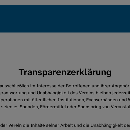
Erkrankung
Leben mit Lun
Regionalgrup
Verein
Transparenzerklärung
Services
usschließlich im Interesse der Betroffenen und ihrer Angehör
erantwortung und Unabhängigkeit des Vereins bleiben jederzei
Intern
Kooperationen mit öffentlichen Institutionen, Fachverbänden und
ien es Spenden, Fördermittel oder Sponsoring von Veranstaltu
t der Verein die Inhalte seiner Arbeit und die Unabhängigkeit d