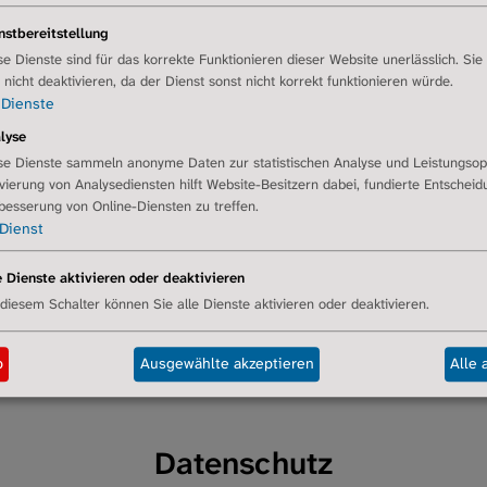
eilnehmenden werden nicht ohne deren Einverständnis weiterg
nstbereitstellung
ttel gemacht. Der Verein handelt gemäß dem Heilmittelwerbege
se Dienste sind für das korrekte Funktionieren dieser Website unerlässlich. Sie
anzen und deren Nebenwirkungen gesprochen wird, werden aus
r nicht deaktivieren, da der Dienst sonst nicht korrekt funktionieren würde.
ngen die Präsentation von Produkten oder Dienstleistungen von
Dienste
renden Unternehmen zu achten und möglichst die ganze Vielfa
lyse
se Dienste sammeln anonyme Daten zur statistischen Analyse und Leistungsop
 von Veranstaltungen wird transparent gemacht.
ivierung von Analysediensten hilft Website-Besitzern dabei, fundierte Entschei
besserung von Online-Diensten zu treffen.
Dienst
Referierende
e Dienste aktivieren oder deaktivieren
 diesem Schalter können Sie alle Dienste aktivieren oder deaktivieren.
swahl von Referierenden wird darauf geachtet, dass die Sachve
 Dazu ist auf Ausgewogenheit bei der Auswahl der Referierend
n eines Unternehmens präsentiert werden, sondern ggf. auch ab
b
Ausgewählte akzeptieren
Alle 
Datenschutz