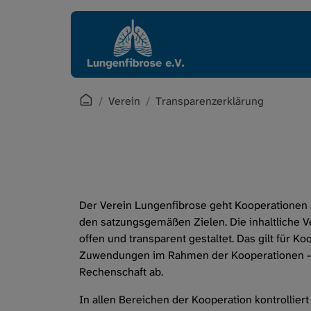
Direkt zur Hauptnavigation springen
Direkt zum Inhalt springen
Startpage
Verein
Transparenzerklärung
Der Verein Lungenfibrose geht Kooperationen a
den satzungsgemäßen Zielen. Die inhaltliche V
offen und transparent gestaltet. Das gilt für 
Zuwendungen im Rahmen der Kooperationen - se
Rechenschaft ab.
In allen Bereichen der Kooperation kontrollier