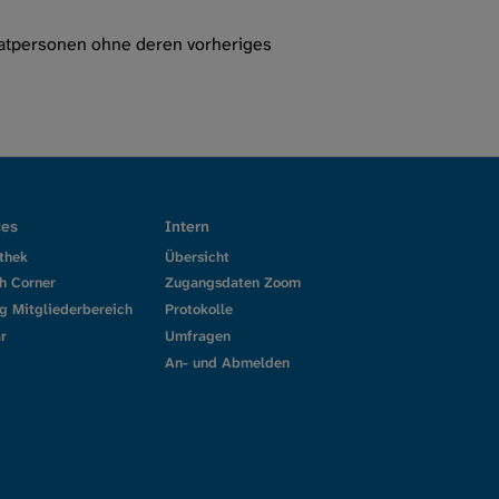
vatpersonen ohne deren vorheriges
ces
Intern
thek
Übersicht
h Corner
Zugangsdaten Zoom
g Mitgliederbereich
Protokolle
r
Umfragen
An- und Abmelden