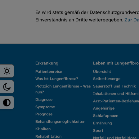
Es wird stets gemäß der Datenschutzgrundvero
Einverständnis an Dritte weitergegeben.
Zur Da
Erkrankung
Leben mit Lungenfibro
Patientenreise
Übersicht
Was ist Lungenfibrose?
Selbstfürsorge
Plötzlich Lungenfibrose - Was
Sauerstoff und Technik
nun?
Inhalationen und Hilfsmi
Diagnose
Arzt-Patienten-Beziehun
Symptome
Angehörige
Prognose
Schlafapnoen
Behandlungsmöglichkeiten
Ernährung
Kliniken
Sport
Rehabilitation
Notfall und Notfalldose