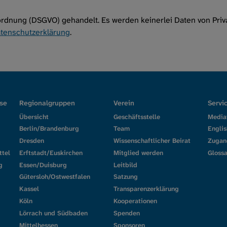
rdnung (DSGVO) gehandelt. Es werden keinerlei Daten von Pri
tenschutzerklärung
.
se
Regionalgruppen
Verein
Servi
Übersicht
Geschäftsstelle
Media
Berlin/Brandenburg
Team
Englis
Dresden
Wissenschaftlicher Beirat
Zugan
ttel
Erftstadt/Euskirchen
Mitglied werden
Glossa
g
Essen/Duisburg
Leitbild
Gütersloh/Ostwestfalen
Satzung
Kassel
Transparenzerklärung
Köln
Kooperationen
Lörrach und Südbaden
Spenden
Mittelhessen
Sponsoren