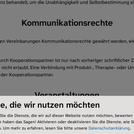
nz behandelt, um die Unabhängigkeit und Selbstbestimmung si
Kommunikationsrechte
ichen Vereinbarungen Kommunikationsrechte gewährt werden, wi
ch Kooperationspartner ist nur nach vorheriger schriftlicher 
nicht erlaubt. Eine Verbindung mit Produkt-, Therapie- oder 
 der Kooperationspartner.
Veranstaltungen
e, die wir nutzen möchten
 die Unabhängigkeit und Selbstbestimmung gewahrt bleiben. Im 
Sie die Dienste, die wir auf dieser Website nutzen möchten, bewerten
e haben das Sagen! Aktivieren oder deaktivieren Sie die Dienste, wie Si
n.
Um mehr zu erfahren, lesen Sie bitte unsere
Datenschutzerklärung
.
ungsort, Referierenden sowie in Bezug auf Ablauf und Inhalte bl