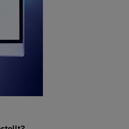
Rehabilitation
Prävention/Impfung
stellt?