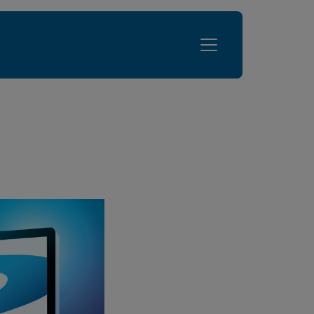
Lungenfibrose
Erkrankung
Patientenreise
genfibrose
Was ist Lungenfibrose?
pen
Plötzlich Lungenfibrose - Was nun?
Diagnose
Symptome
Prognose
Behandlungsmöglichkeiten
Kliniken