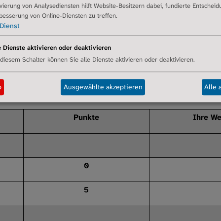
Der DO-GAP Index
ivierung von Analysediensten hilft Website-Besitzern dabei, fundierte Entschei
besserung von Online-Diensten zu treffen.
Dienst
Interpretation des Ergebnisses
- Leicht |
5-10
Punkte: Stadium II - Mittelschwer |
11-18
Punkte
e Dienste aktivieren oder deaktivieren
 diesem Schalter können Sie alle Dienste aktivieren oder deaktivieren.
b
Ausgewählte akzeptieren
Alle 
Punkte
Ihre We
0
5