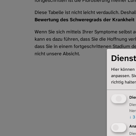
fortgeschritten ist die Fibrosierung meiner Lu
Diese Tabelle ist nicht leicht verdaulich. Desha
Bewertung des Schweregrads der Krankheit 
Wenn Sie sich mittels Ihrer Symptome selbst au
kann es dazu führen, dass Sie die Hoffnung verl
dass Sie in einem fortgeschrittenen Stadium de
nicht unsere Absicht.
Dienst
Hier können 
anpassen. Si
richtig halte
Die
Die
hie
↓
3
Ana
Die