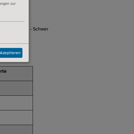
dungen zur
: Stadium III - Schwer
akzeptieren
rte