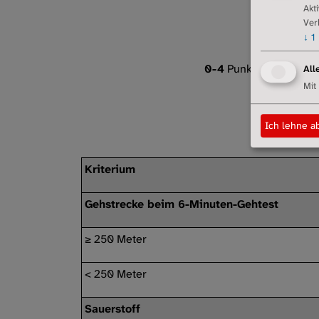
Akt
Ver
↓
1
0-4
Punkte: Stadium I 
All
Mit
Ich lehne a
Kriterium
Gehstrecke beim 6-Minuten-Gehtest
≥ 250 Meter
< 250 Meter
Sauerstoff