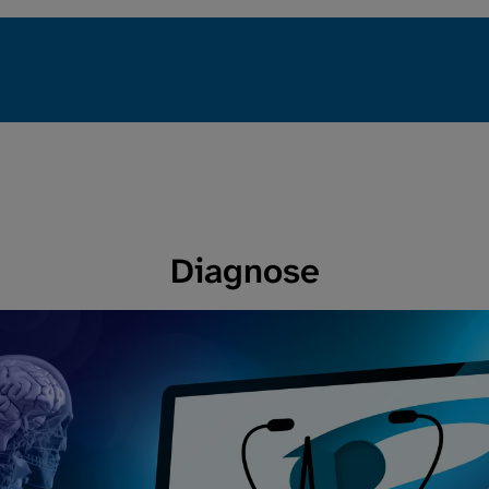
Erkrankung
Leben mit Lun
Regionalgrup
Verein
Diagnose
Services
Intern