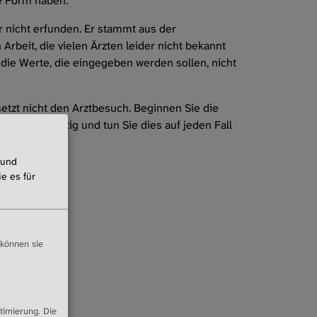
hte Form haben.
 nicht erfunden. Er stammt aus der
Arbeit, die vielen Ärzten leider nicht bekannt
 die Werte, die eingegeben werden sollen, nicht
etzt nicht den Arztbesuch. Beginnen Sie die
cht leichtfertig und tun Sie dies auf jeden Fall
 und
e es für
 können sie
timierung. Die