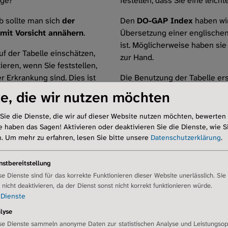
nge?
festellen, dass Sie eine leic
lb sollte man sich
der
Den
DO-GAP Index
haben wir
mit Vorsicht annähern
.
Übersetzung einer englischen 
ist. Möglicherweise haben sie
f der Tabelle einschätzen,
zur Hand.
ieren, wenn Sie feststellen,
r Erkrankung sind. Dies ist
Die Benutzung der Tabelle ers
Einschätzung auf der Tabelle ni
e, die wir nutzen möchten
zusammen mit Ihrem Arzt.
Sie die Dienste, die wir auf dieser Website nutzen möchten, bewerten
e haben das Sagen! Aktivieren oder deaktivieren Sie die Dienste, wie Si
n.
Um mehr zu erfahren, lesen Sie bitte unsere
Datenschutzerklärung
.
nstbereitstellung
se Dienste sind für das korrekte Funktionieren dieser Website unerlässlich. Sie
r nicht deaktivieren, da der Dienst sonst nicht korrekt funktionieren würde.
Dienste
lyse
se Dienste sammeln anonyme Daten zur statistischen Analyse und Leistungsop