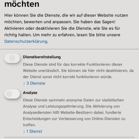
möchten
Hier können Sie die Dienste, die wir auf dieser Website nutzen
Sauerstoffsättigung messen
möchten, bewerten und anpassen. Sie haben das Sagen!
Aktivieren oder deaktivieren Sie die Dienste, wie Sie es für
richtig halten.
Um mehr zu erfahren, lesen Sie bitte unsere
Ausgewogene Ernährung
Datenschutzerklärung
.
Rauchstopp
Dienstbereitstellung
Diese Dienste sind für das korrekte Funktionieren dieser
Website unerlässlich. Sie können sie hier nicht deaktivieren, da
Psychologische Unterstützung
der Dienst sonst nicht korrekt funktionieren würde.
↓
3
Dienste
Analyse
Ruhephasen einplanen
Diese Dienste sammeln anonyme Daten zur statistischen
Analyse und Leistungsoptimierung. Die Aktivierung von
Analysediensten hilft Website-Besitzern dabei, fundierte
Luftschadstoffe meiden
Entscheidungen zur Verbesserung von Online-Diensten zu
treffen.
↓
1
Dienst
Vor Infektionen schützen