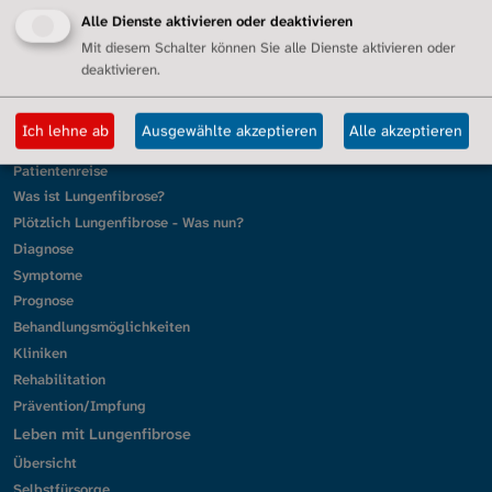
Alle Dienste aktivieren oder deaktivieren
Mit diesem Schalter können Sie alle Dienste aktivieren oder
deaktivieren.
Ich lehne ab
Ausgewählte akzeptieren
Alle akzeptieren
Erkrankung
Patientenreise
Was ist Lungenfibrose?
Plötzlich Lungenfibrose - Was nun?
Diagnose
Symptome
Prognose
Behandlungsmöglichkeiten
Kliniken
Rehabilitation
Prävention/Impfung
Leben mit Lungenfibrose
Übersicht
Selbstfürsorge