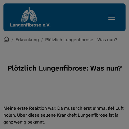
Direkt zur Hauptnavigation springen
Direkt zum Inhalt springen
Lungenfibrose
Erkrankung
Erkrankung
Patientenreise
Leben mit Lungenfibrose
Was ist Lungenfibrose?
Startpage
Erkrankung
Plötzlich Lungenfibrose - Was nun?
Regionalgruppen
Plötzlich Lungenfibrose - Was nun?
Verein
Diagnose
Plötzlich Lungenfibrose: Was nun?
Services
Symptome
Intern
Prognose
Behandlungsmöglichkeiten
Meine erste Reaktion war: Da muss ich erst einmal tief Luft
holen. Über diese seltene Krankheit Lungenfibrose ist ja
ganz wenig bekannt.
Kliniken