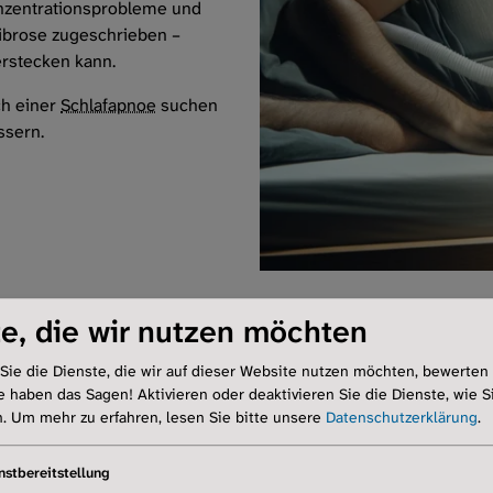
onzentrationsprobleme und
ibrose zugeschrieben –
rstecken kann.
h einer
Schlafapnoe
suchen
ssern.
e, die wir nutzen möchten
Sie die Dienste, die wir auf dieser Website nutzen möchten, bewerten
e haben das Sagen! Aktivieren oder deaktivieren Sie die Dienste, wie Si
n.
Um mehr zu erfahren, lesen Sie bitte unsere
Datenschutzerklärung
.
ere mit idiopathischer pulmonaler
Fibrose
(
IPF
), leiden sehr hä
nstbereitstellung