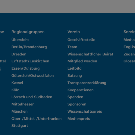
se
Regionalgruppen
Verein
Servi
Übersicht
Geschäftsstelle
Media
Berlin/Brandenburg
Team
Englis
Dresden
Wissenschaftlicher Beirat
Zugan
ttel
Erftstadt/Euskirchen
Mitglied werden
Glossa
g
Essen/Duisburg
Leitbild
Gütersloh/Ostwestfalen
Satzung
Kassel
Transparenzerklärung
Köln
Kooperationen
Lörrach und Südbaden
Spenden
Mittelhessen
Sponsoren
München
Wissenschaftspreis
Ober-/Mittel-/Unterfranken
Medienpreis
Stuttgart