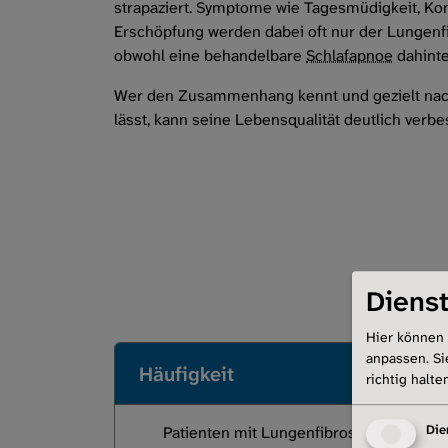
strapaziert. Symptome wie Tagesmüdigkeit, K
Erschöpfung werden dabei oft nur der Lungenf
obwohl eine behandelbare
Schlafapnoe
dahinte
Wer den Zusammenhang kennt und gezielt nac
lässt, kann seine Lebensqualität deutlich verbe
Dienst
Hier können 
anpassen. Si
Häufigkeit
richtig halte
Patienten mit Lungenfibrose, insbesond
Die