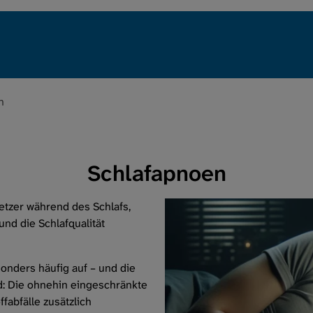
Erkrankung
Leben mit Lun
n
Regionalgrup
Verein
Schlafapnoen
Services
tzer während des Schlafs,
und die Schlafqualität
Intern
sonders häufig auf – und die
d: Die ohnehin eingeschränkte
fabfälle zusätzlich