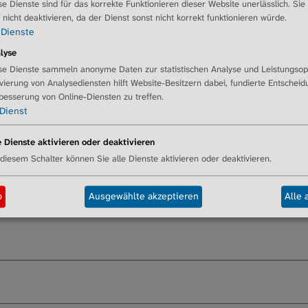
drom (OSA). Etwa 70–76 % der
IPF
-Patienten sind davon betrof
se Dienste sind für das korrekte Funktionieren dieser Website unerlässlich. Sie
r nicht deaktivieren, da der Dienst sonst nicht korrekt funktionieren würde.
17 % vorkommt.
Dienste
wirkungen auf Lebensqualität und Krankheitsverlauf wird empf
lyse
rsuchen. Denn Symptome wie Tagesmüdigkeit, Konzentrationssc
se Dienste sammeln anonyme Daten zur statistischen Analyse und Leistungsop
gleichzeitig bestehende OSA wird dabei leicht übersehen. Dab
ivierung von Analysediensten hilft Website-Besitzern dabei, fundierte Entschei
besserung von Online-Diensten zu treffen.
sern.
Dienst
e Dienste aktivieren oder deaktivieren
 diesem Schalter können Sie alle Dienste aktivieren oder deaktivieren.
b
Ausgewählte akzeptieren
Alle 