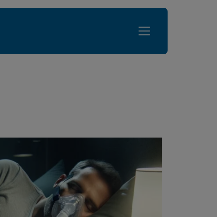
Lungenfibrose
Leben mit Lungenfibrose
Übersicht
genfibrose
Selbstfürsorge
pen
Sauerstoff und Technik
Inhalationen und Hilfsmittel
Arzt-Patienten-Beziehung
Angehörige
Schlafapnoen
Ernährung