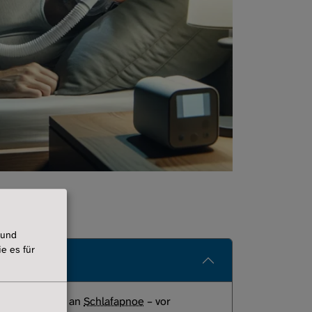
Sport
Notfall und Notfalldose
Sozialleistungen
Palliativversorgung
 und
e es für
ufig zusätzlich an
Schlafapnoe
– vor