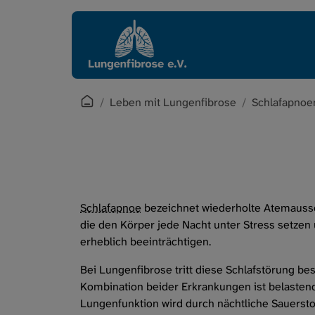
Direkt zur Hauptnavigation springen
Direkt zum Inhalt springen
Startpage
Leben mit Lungenfibrose
Schlafapnoe
Schlafapnoe
bezeichnet wiederholte Atemausse
die den Körper jede Nacht unter Stress setzen 
erheblich beeinträchtigen.
Bei Lungenfibrose tritt diese Schlafstörung be
Kombination beider Erkrankungen ist belasten
Lungenfunktion wird durch nächtliche Sauerstof