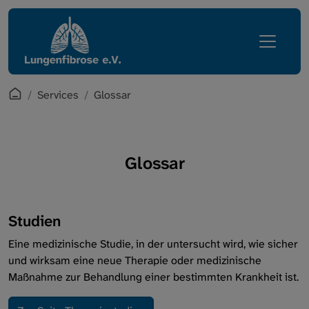
Direkt zur Hauptnavigation springen
Direkt zum Inhalt springen
Lungenfibrose
Services
Erkrankung
Mediathek
Leben mit Lungenfibrose
English Corner
Startpage
Services
Glossar
Regionalgruppen
Zugang Mitgliederbereich
Verein
Glossar
Glossar
Services
Studien
Intern
Eine medizinische Studie, in der untersucht wird, wie sicher
und wirksam eine neue Therapie oder medizinische
Maßnahme zur Behandlung einer bestimmten Krankheit ist.