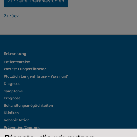
Zur Seite Therapiestudien
Zurück
Erkrankung
Patientenreise
Was ist Lungenfibrose?
Plötzlich Lungenfibrose - Was nun?
Diagnose
Symptome
Prognose
Behandlungsmöglichkeiten
Kliniken
Rehabilitation
Prävention/Impfung
Leben mit Lungenfibrose