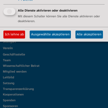
Gütersloh/Ostwestfalen
Kassel
Alle Dienste aktivieren oder deaktivieren
Köln
Mit diesem Schalter können Sie alle Dienste aktivieren oder
Lörrach und Südbaden
deaktivieren.
Mittelhessen
München
Ich lehne ab
Ausgewählte akzeptieren
Alle akzeptieren
Ober-/Mittel-/Unterfranken
Stuttgart
Verein
Geschäftsstelle
Team
Wissenschaftlicher Beirat
Mitglied werden
Leitbild
Satzung
Transparenzerklärung
Kooperationen
Spenden
Sponsoren