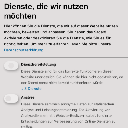
Prävention/Impfung
Dienste, die wir nutzen
Leben mit Lungenfibrose
möchten
Übersicht
Selbstfürsorge
Hier können Sie die Dienste, die wir auf dieser Website nutzen
Sauerstoff und Technik
möchten, bewerten und anpassen. Sie haben das Sagen!
Inhalationen und Hilfsmittel
Aktivieren oder deaktivieren Sie die Dienste, wie Sie es für
richtig halten.
Um mehr zu erfahren, lesen Sie bitte unsere
Arzt-Patienten-Beziehung
Datenschutzerklärung
.
Angehörige
Schlafapnoen
Ernährung
Dienstbereitstellung
Sport
Diese Dienste sind für das korrekte Funktionieren dieser
Website unerlässlich. Sie können sie hier nicht deaktivieren, da
Notfall und Notfalldose
der Dienst sonst nicht korrekt funktionieren würde.
Sozialleistungen
↓
3
Dienste
Palliativversorgung
Analyse
Regionalgruppen
Diese Dienste sammeln anonyme Daten zur statistischen
Übersicht
Analyse und Leistungsoptimierung. Die Aktivierung von
Berlin/Brandenburg
Analysediensten hilft Website-Besitzern dabei, fundierte
Dresden
Entscheidungen zur Verbesserung von Online-Diensten zu
Erftstadt/Euskirchen
treffen.