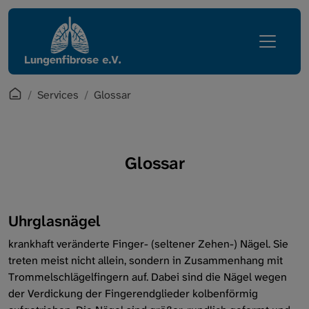
Direkt zur Hauptnavigation springen
Direkt zum Inhalt springen
Lungenfibrose
Services
Erkrankung
Mediathek
Leben mit Lungenfibrose
English Corner
Startpage
Services
Glossar
Regionalgruppen
Zugang Mitgliederbereich
Verein
Glossar
Glossar
Services
Uhrglasnägel
Intern
krankhaft veränderte Finger- (seltener Zehen-) Nägel. Sie
treten meist nicht allein, sondern in Zusammenhang mit
Trommelschlägelfingern auf. Dabei sind die Nägel wegen
der Verdickung der Fingerendglieder kolbenförmig