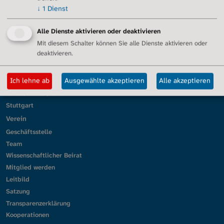
↓
1
Dienst
Essen/Duisburg
Gütersloh/Ostwestfalen
Alle Dienste aktivieren oder deaktivieren
Kassel
Mit diesem Schalter können Sie alle Dienste aktivieren oder
Köln
deaktivieren.
Lörrach und Südbaden
Mittelhessen
Ich lehne ab
Ausgewählte akzeptieren
Alle akzeptieren
München
Ober-/Mittel-/Unterfranken
Stuttgart
Verein
Geschäftsstelle
Team
Wissenschaftlicher Beirat
Mitglied werden
Leitbild
Satzung
Transparenzerklärung
Kooperationen