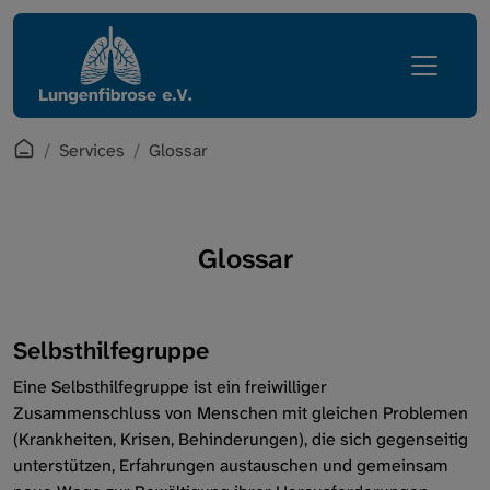
Direkt zur Hauptnavigation springen
Direkt zum Inhalt springen
Lungenfibrose
Services
Erkrankung
Mediathek
Leben mit Lungenfibrose
English Corner
Startpage
Services
Glossar
Regionalgruppen
Zugang Mitgliederbereich
Verein
Glossar
Glossar
Services
Selbsthilfegruppe
Intern
Eine Selbsthilfegruppe ist ein freiwilliger
Zusammenschluss von Menschen mit gleichen Problemen
(Krankheiten, Krisen, Behinderungen), die sich gegenseitig
unterstützen, Erfahrungen austauschen und gemeinsam