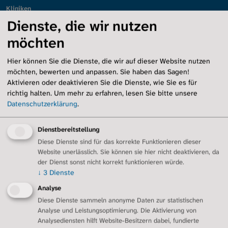
Kliniken
Rehabilitation
Dienste, die wir nutzen
Prävention/Impfung
möchten
Leben mit Lungenfibrose
Übersicht
Hier können Sie die Dienste, die wir auf dieser Website nutzen
möchten, bewerten und anpassen. Sie haben das Sagen!
Selbstfürsorge
Aktivieren oder deaktivieren Sie die Dienste, wie Sie es für
Sauerstoff und Technik
richtig halten.
Um mehr zu erfahren, lesen Sie bitte unsere
Inhalationen und Hilfsmittel
Datenschutzerklärung
.
Arzt-Patienten-Beziehung
Angehörige
Dienstbereitstellung
Schlafapnoen
Diese Dienste sind für das korrekte Funktionieren dieser
Ernährung
Website unerlässlich. Sie können sie hier nicht deaktivieren, da
Sport
der Dienst sonst nicht korrekt funktionieren würde.
Notfall und Notfalldose
↓
3
Dienste
Sozialleistungen
Analyse
Palliativversorgung
Diese Dienste sammeln anonyme Daten zur statistischen
Regionalgruppen
Analyse und Leistungsoptimierung. Die Aktivierung von
Übersicht
Analysediensten hilft Website-Besitzern dabei, fundierte