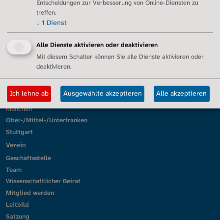
Entscheidungen zur Verbesserung von Online-Diensten zu
Berlin/Brandenburg
treffen.
Dresden
↓
1
Dienst
Erftstadt/Euskirchen
Essen/Duisburg
Alle Dienste aktivieren oder deaktivieren
Gütersloh/Ostwestfalen
Mit diesem Schalter können Sie alle Dienste aktivieren oder
Kassel
deaktivieren.
Köln
Lörrach und Südbaden
Ich lehne ab
Ausgewählte akzeptieren
Alle akzeptieren
Mittelhessen
München
Ober-/Mittel-/Unterfranken
Stuttgart
Verein
Geschäftsstelle
Team
Wissenschaftlicher Beirat
Mitglied werden
Leitbild
Satzung