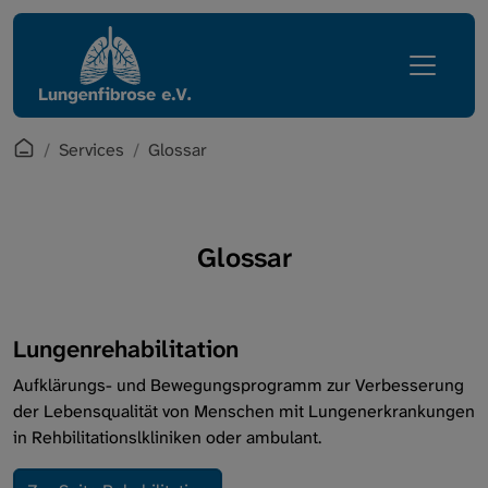
Direkt zur Hauptnavigation springen
Direkt zum Inhalt springen
Lungenfibrose
Services
Erkrankung
Mediathek
Leben mit Lungenfibrose
English Corner
Startpage
Services
Glossar
Regionalgruppen
Zugang Mitgliederbereich
Verein
Glossar
Glossar
Services
Lungenrehabilitation
Intern
Aufklärungs- und Bewegungsprogramm zur Verbesserung
der Lebensqualität von Menschen mit Lungenerkrankungen
in Rehbilitationslkliniken oder ambulant.