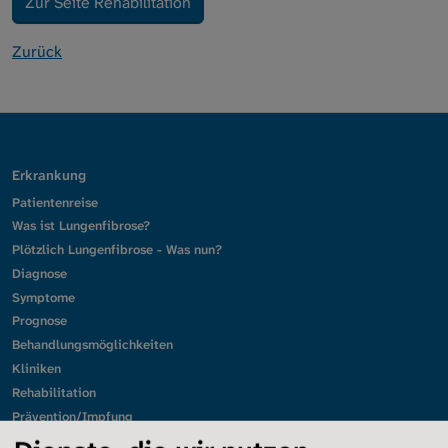
Zur Seite Rehabilitation
Zurück
Erkrankung
Patientenreise
Was ist Lungenfibrose?
Plötzlich Lungenfibrose - Was nun?
Diagnose
Symptome
Prognose
Behandlungsmöglichkeiten
Kliniken
Rehabilitation
Prävention/Impfung
Leben mit Lungenfibrose