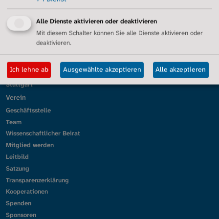
Gütersloh/Ostwestfalen
Kassel
Alle Dienste aktivieren oder deaktivieren
Köln
Mit diesem Schalter können Sie alle Dienste aktivieren oder
Lörrach und Südbaden
deaktivieren.
Mittelhessen
München
Ich lehne ab
Ausgewählte akzeptieren
Alle akzeptieren
Ober-/Mittel-/Unterfranken
Stuttgart
Verein
Geschäftsstelle
Team
Wissenschaftlicher Beirat
Mitglied werden
Leitbild
Satzung
Transparenzerklärung
Kooperationen
Spenden
Sponsoren