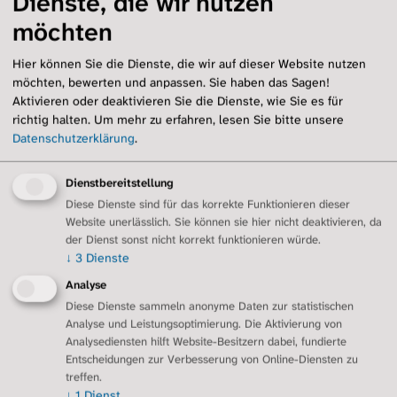
Dienste, die wir nutzen
Übersicht
möchten
Selbstfürsorge
Sauerstoff und Technik
Hier können Sie die Dienste, die wir auf dieser Website nutzen
Inhalationen und Hilfsmittel
möchten, bewerten und anpassen. Sie haben das Sagen!
Aktivieren oder deaktivieren Sie die Dienste, wie Sie es für
Arzt-Patienten-Beziehung
richtig halten.
Um mehr zu erfahren, lesen Sie bitte unsere
Angehörige
Datenschutzerklärung
.
Schlafapnoen
Ernährung
Dienstbereitstellung
Sport
Diese Dienste sind für das korrekte Funktionieren dieser
Notfall und Notfalldose
Website unerlässlich. Sie können sie hier nicht deaktivieren, da
Sozialleistungen
der Dienst sonst nicht korrekt funktionieren würde.
Palliativversorgung
↓
3
Dienste
Regionalgruppen
Analyse
Übersicht
Diese Dienste sammeln anonyme Daten zur statistischen
Berlin/Brandenburg
Analyse und Leistungsoptimierung. Die Aktivierung von
Dresden
Analysediensten hilft Website-Besitzern dabei, fundierte
Entscheidungen zur Verbesserung von Online-Diensten zu
Erftstadt/Euskirchen
treffen.
Essen/Duisburg
↓
1
Dienst