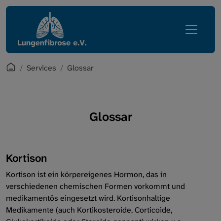
Direkt zur Hauptnavigation springen
Direkt zum Inhalt springen
Lungenfibrose
Services
Erkrankung
Mediathek
Leben mit Lungenfibrose
English Corner
Startpage
Services
Glossar
Regionalgruppen
Zugang Mitgliederbereich
Verein
Glossar
Glossar
Services
Kortison
Intern
Kortison ist ein körpereigenes Hormon, das in
verschiedenen chemischen Formen vorkommt und
medikamentös eingesetzt wird. Kortisonhaltige
Medikamente (auch Kortikosteroide, Corticoide,