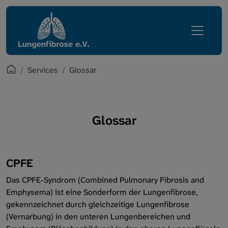
Direkt zur Hauptnavigation springen
Direkt zum Inhalt springen
Lungenfibrose
Services
Erkrankung
Mediathek
Leben mit Lungenfibrose
English Corner
Startpage
Services
Glossar
Regionalgruppen
Zugang Mitgliederbereich
Verein
Glossar
Glossar
Services
CPFE
Intern
Das CPFE-Syndrom (Combined Pulmonary Fibrosis and
Emphysema) ist eine Sonderform der Lungenfibrose,
gekennzeichnet durch gleichzeitige Lungenfibrose
(Vernarbung) in den unteren Lungenbereichen und