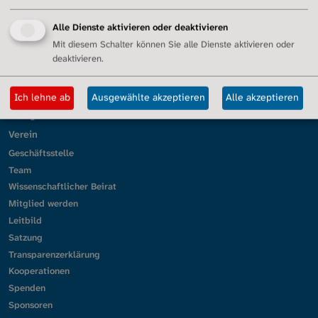
Kassel
Alle Dienste aktivieren oder deaktivieren
Köln
Mit diesem Schalter können Sie alle Dienste aktivieren oder
Lörrach und Südbaden
deaktivieren.
Mittelhessen
München
Ich lehne ab
Ausgewählte akzeptieren
Alle akzeptieren
Ober-/Mittel-/Unterfranken
Stuttgart
Verein
Geschäftsstelle
Team
Wissenschaftlicher Beirat
Mitglied werden
Leitbild
Satzung
Transparenzerklärung
Kooperationen
Spenden
Sponsoren