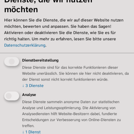
Übersicht
möchten
Selbstfürsorge
Sauerstoff und Technik
Hier können Sie die Dienste, die wir auf dieser Website nutzen
Inhalationen und Hilfsmittel
möchten, bewerten und anpassen. Sie haben das Sagen!
Arzt-Patienten-Beziehung
Aktivieren oder deaktivieren Sie die Dienste, wie Sie es für
richtig halten.
Um mehr zu erfahren, lesen Sie bitte unsere
Angehörige
Datenschutzerklärung
.
Schlafapnoen
Ernährung
Sport
Dienstbereitstellung
Notfall und Notfalldose
Diese Dienste sind für das korrekte Funktionieren dieser
Website unerlässlich. Sie können sie hier nicht deaktivieren, da
Sozialleistungen
der Dienst sonst nicht korrekt funktionieren würde.
Palliativversorgung
↓
3
Dienste
Regionalgruppen
Analyse
Übersicht
Diese Dienste sammeln anonyme Daten zur statistischen
Berlin/Brandenburg
Analyse und Leistungsoptimierung. Die Aktivierung von
Dresden
Analysediensten hilft Website-Besitzern dabei, fundierte
Erftstadt/Euskirchen
Entscheidungen zur Verbesserung von Online-Diensten zu
Essen/Duisburg
treffen.
↓
1
Dienst
Gütersloh/Ostwestfalen