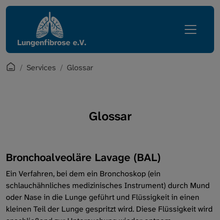
Direkt zur Hauptnavigation springen
Direkt zum Inhalt springen
Lungenfibrose
Services
Erkrankung
Mediathek
Leben mit Lungenfibrose
English Corner
Startpage
Services
Glossar
Regionalgruppen
Zugang Mitgliederbereich
Verein
Glossar
Glossar
Services
Bronchoalveoläre Lavage (BAL)
Intern
Ein Verfahren, bei dem ein Bronchoskop (ein
schlauchähnliches medizinisches Instrument) durch Mund
oder Nase in die Lunge geführt und Flüssigkeit in einen
kleinen Teil der Lunge gespritzt wird. Diese Flüssigkeit wird