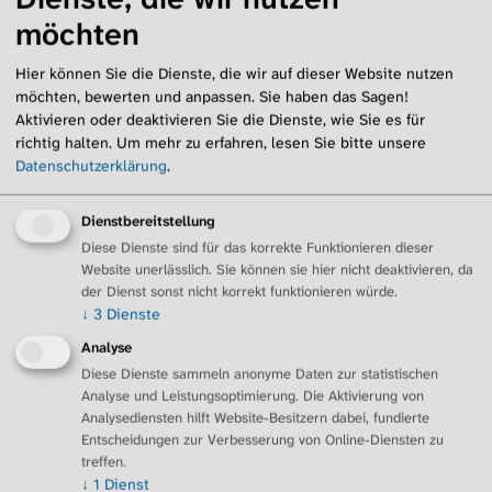
Übersicht
möchten
Selbstfürsorge
Sauerstoff und Technik
Hier können Sie die Dienste, die wir auf dieser Website nutzen
Inhalationen und Hilfsmittel
möchten, bewerten und anpassen. Sie haben das Sagen!
Arzt-Patienten-Beziehung
Aktivieren oder deaktivieren Sie die Dienste, wie Sie es für
richtig halten.
Um mehr zu erfahren, lesen Sie bitte unsere
Angehörige
Datenschutzerklärung
.
Schlafapnoen
Ernährung
Sport
Dienstbereitstellung
Notfall und Notfalldose
Diese Dienste sind für das korrekte Funktionieren dieser
Website unerlässlich. Sie können sie hier nicht deaktivieren, da
Sozialleistungen
der Dienst sonst nicht korrekt funktionieren würde.
Palliativversorgung
↓
3
Dienste
Regionalgruppen
Analyse
Übersicht
Diese Dienste sammeln anonyme Daten zur statistischen
Berlin/Brandenburg
Analyse und Leistungsoptimierung. Die Aktivierung von
Dresden
Analysediensten hilft Website-Besitzern dabei, fundierte
Erftstadt/Euskirchen
Entscheidungen zur Verbesserung von Online-Diensten zu
Essen/Duisburg
treffen.
↓
1
Dienst
Gütersloh/Ostwestfalen