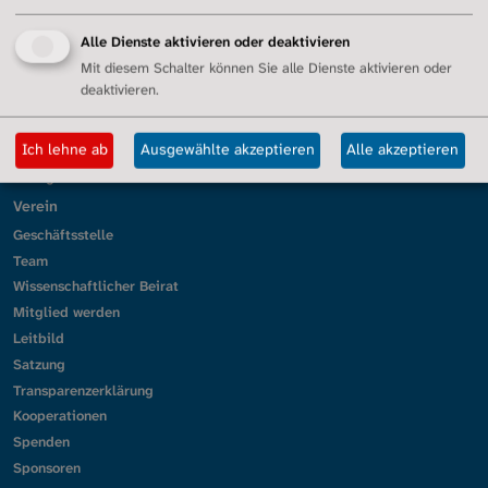
Kassel
Alle Dienste aktivieren oder deaktivieren
Köln
Mit diesem Schalter können Sie alle Dienste aktivieren oder
Lörrach und Südbaden
deaktivieren.
Mittelhessen
München
Ich lehne ab
Ausgewählte akzeptieren
Alle akzeptieren
Ober-/Mittel-/Unterfranken
Stuttgart
Verein
Geschäftsstelle
Team
Wissenschaftlicher Beirat
Mitglied werden
Leitbild
Satzung
Transparenzerklärung
Kooperationen
Spenden
Sponsoren