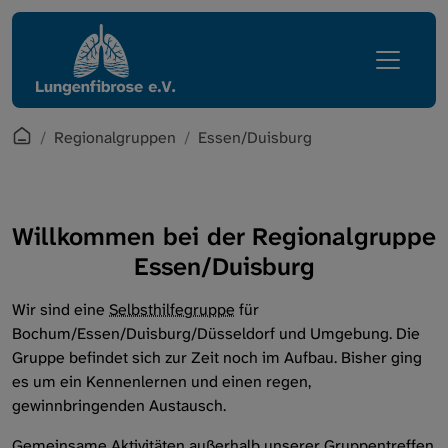
Direkt zur Hauptnavigation springen
Direkt zum Inhalt springen
Lungenfibrose
Regionalgruppen
Erkrankung
Übersicht
Leben mit Lungenfibrose
Berlin/Brandenburg
Startpage
Regionalgruppen
Essen/Duisburg
Regionalgruppen
Dresden
Verein
Erftstadt/Euskirchen
Willkommen bei der Regionalgruppe
Essen/Duisburg
Services
Essen/Duisburg
Wir sind eine
Selbsthilfegruppe
für
Intern
Gütersloh/Ostwestfalen
Bochum/Essen/Duisburg/Düsseldorf und Umgebung. Die
Gruppe befindet sich zur Zeit noch im Aufbau. Bisher ging
Kassel
es um ein Kennenlernen und einen regen,
gewinnbringenden Austausch.
Köln
Gemeinsame Aktivitäten außerhalb unserer Gruppentreffen